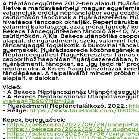
A Néptáncegyüttes 2012-ben alakult Nyárádsz
illetve a marosvásárhelyi magyar egyetemi
valamelyik erdélyi néptánctábor vagy edzőtáb
csütörtökön táncolnak a Nyárádszeredai Mű
hivatásos táncosok oktatják. Repertoárukban
valamint kalotaszegi, azaz mérai táncok/ k
Bekecs Táncegyüttesben táncoló 38-40, IV.-VI
csütörtökön. A Kis-Bekecs utánpótlás csoport
alapját, de nyárádmenti, széki, valamint felc
táncanyaggal foglalkozik. A bukovinai tánc
gyermekek. Nyárádszereda közönségének a M
Néptáncegyüttest Nagy-Keresztesi Tamás és 
csoporthoz hasonlóan Nyárádszeredában, heti
nyárádmenti, táncokat, az „Így tedd rá” pro
néptáncolni. A Kis és Nagy Játszóházak kere
tánclépéssel. A talpalávalót minden próbán
alapjait, a dalokat.
Videó:
– A Bekecs Néptáncszínház Utánpótlásegyüt
– A Bekecs Néptáncszínház Utánpótlásegyü
v=s4ag47b9GYM&t=12s
– Nyárádmenti Néptánctalálkozó, 2022.:
ht
– Sellye:
https://www.facebook.com/
10005
Képek, bejegyzések:
–
https://bekecs.ro/2022/09/28/
unnepi-ha
–
https://bekecs.ro/2022/09/21/
v-gyongyk
–
https://bekecs.ro/2023/03/06/
evnyito-e
–
https://bekecs.ro/2022/11/09/
bekecsalja