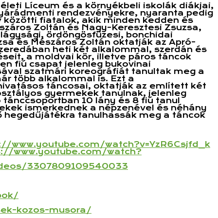
eti Líceum és a környékbeli iskolák diákjai,
nyárádmenti rendezvényekre, nyaranta pedig
 közötti fiatalok, akik minden kedden és
száros Zoltán és Nagy-Keresztesi Zsuzsa,
ilágysági, ördöngösfüzesi, bonchidai
zsa és Mészáros Zoltán oktatják az Apró-
dszeredában heti két alkalommal, szerdán és
eit, a moldvai kör, illetve páros táncok
en fiú csapat jelenleg bukovinai
ával szatmári koreográfiát tanultak meg a
 több alkalommal is. Ezt a
atásos táncosai, oktatják az említett két
osztályos gyermekek tanulnak, jelenleg
tánccsoportban 10 lány és 8 fiú tanul
ermekek ismerkednek a népzenével és néhány
lő hegedűjátékra tanulhassák meg a táncok
s://www.youtube.com/watch?
v=YzR6Csjfd_k
s://www.youtube.com/watch?
ideos/
3307809109540033
pok/
sek-kozos-musora/