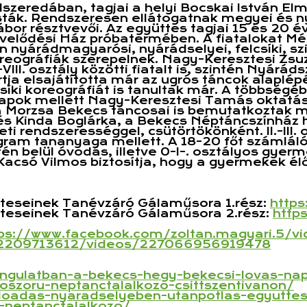
eredában, tagjai a helyi Bocskai István Elmél
sták. Rendszeresen ellátogatnak megyei és 
or résztvevői. Az együttes tagjai 15 és 20 év
velődési Ház próbatermében. A fiatalokat Mé
 nyárádmagyarósi, nyárádselyei, felcsíki, sz
oreográfiák szerepelnek. Nagy-Keresztesi Zsu
II. osztály közötti fiatalt is, szintén Nyárá
ja elsajátította már az ugrós táncok alaplépés
síki koreográfiát is tanultak már. A többségéb
alapok mellett Nagy-Keresztesi Tamás oktatás
orzsa Bekecs táncosai is bemutatkoztak már
Kinda Boglárka, a Bekecs Néptáncszínház hiv
 rendszerességgel, csütörtökönként. II.-III. 
gram tananyaga mellett. A 18-20 főt számláló 
tén belül óvodás, illetve 0-I-. osztályos gy
 Kacsó Vilmos biztosítja, hogy a gyermekek é
teseinek Tanévzáró Gálaműsora 1.rész:
http
tteseinek Tanévzáró Gálaműsora 2.rész:
http
tps://www.facebook.com/
zoltan.magyari.5/v
2209713612/videos/
227066956919478
ngulatban-a-bekecs-
hegy-bekecsi-lovas-na
oszoru-
neptanctalalkozo-
csittszentivanon/
loadas-
nyaradselyeben-utanpotlas-
egyutte
-neptanctalalkozo/