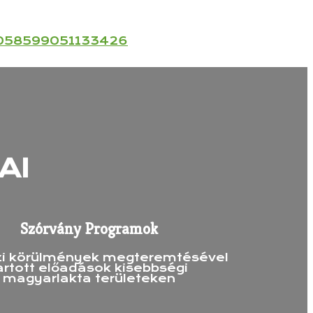
058599051133426
AI
Szórvány Programok
zi körülmények megteremtésével
artott előadások kisebbségi
magyarlakta területeken