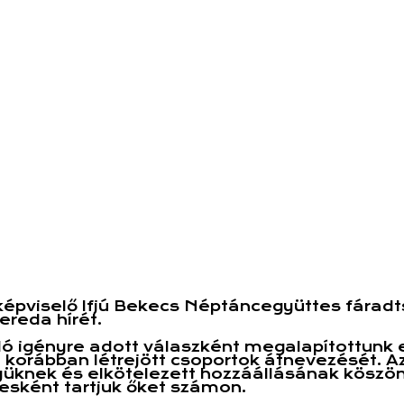
épviselő Ifjú Bekecs Néptáncegyüttes fárad
reda hírét.
igényre adott válaszként megalapítottunk egy
korábban létrejött csoportok átnevezését. A
nyüknek és elkötelezett hozzáállásának köszö
esként tartjuk őket számon.