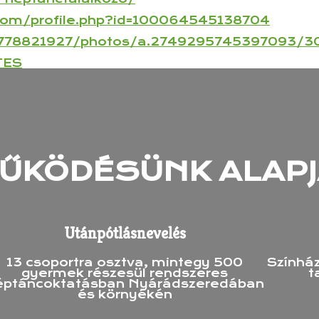
com/
profile.php?id=100064545138704
78821927/photos/a.
2749295745397093/
3
TES
ŰKÖDÉSÜNK ALAPJ
Utánpótlásnevelés
13 csoportra osztva, mintegy 500
Színhá
gyermek részesül rendszeres
t
éptáncoktatásban Nyárádszeredában
és környékén