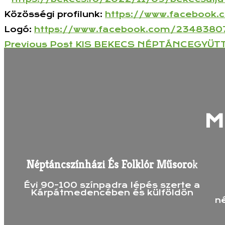
Közösségi profilunk:
https://www.facebook.
Logó:
https://www.facebook.com/
23483807
Previous
Previous Post
KIS BEKECS NÉPTÁNCEGYÜT
Bejegyzés
Post
Navigáció
M
Néptáncszínházi És Folklór Műsoro
K
Évi 90-100 színpadra lépés szerte a
Kárpátmedencében és külföldön
n