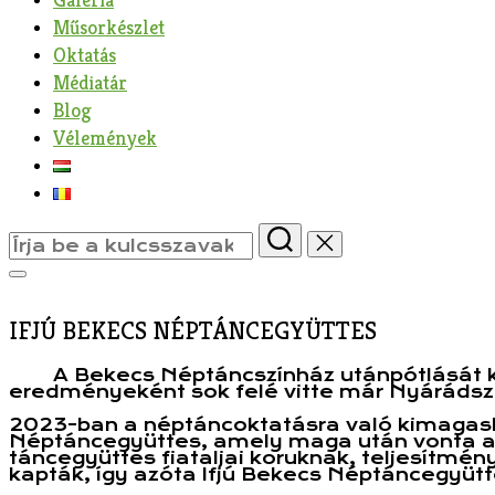
Műsorkészlet
Oktatás
Médiatár
Blog
Vélemények
Search
for:
Toggle
sidebar
&
IFJÚ BEKECS NÉPTÁNCEGYÜTTES
navigation
A Bekecs Néptáncszínház utánpótlását k
eredményeként sok felé vitte már Nyárádsze
2023-ban a néptáncoktatásra való kimagasló 
Néptáncegyüttes, amely maga után vonta a 
táncegyüttes fiataljai koruknak, teljesítmé
kapták, így azóta Ifjú Bekecs Néptáncegyütt