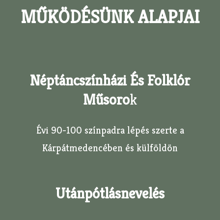
MŰKÖDÉSÜNK ALAPJAI
Néptáncszínházi És Folklór
Műsoro
K
Évi 90-100 színpadra lépés szerte a
Kárpátmedencében és külföldön
Utánpótlásnevelés