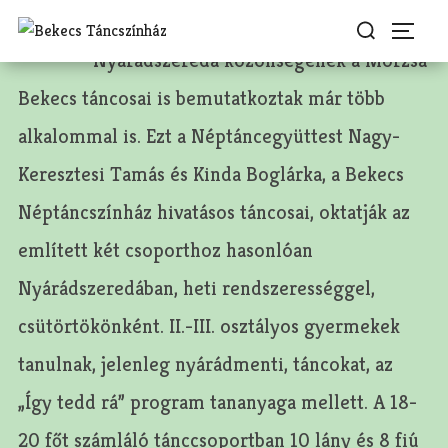
Skip
Search
Togg
to
for:
Nyárádszereda közönségének a Morzsa
content
Bekecs táncosai is bemutatkoztak már több
alkalommal is. Ezt a Néptáncegyüttest Nagy-
Keresztesi Tamás és Kinda Boglárka, a Bekecs
Néptáncszínház hivatásos táncosai, oktatják az
említett két csoporthoz hasonlóan
Nyárádszeredában, heti rendszerességgel,
csütörtökönként. II.-III. osztályos gyermekek
tanulnak, jelenleg nyárádmenti, táncokat, az
„Így tedd rá” program tananyaga mellett. A 18-
20 főt számláló tánccsoportban 10 lány és 8 fiú