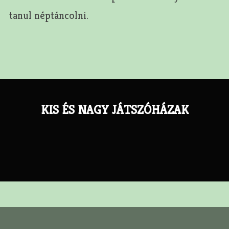
tanul néptáncolni.
Bejegyzés
Navigáció
KIS ÉS NAGY JÁTSZÓHÁZAK
Previous
Post