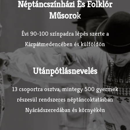
Néptáncszínházi És Folklór
Műsoro
K
Évi 90-100 színpadra lépés szerte a
Kárpátmedencében és külföldön
Utánpótlásnevelés
13 csoportra osztva, mintegy 500 gyermek
részesül rendszeres néptáncoktatásban
Nyárádszeredában és környékén