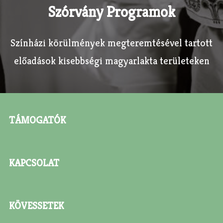
Szórvány Programok
Színházi körülmények megteremtésével tartott
előadások kisebbségi magyarlakta területeken
TÁMOGATÓK
KAPCSOLAT
KÖVESSETEK