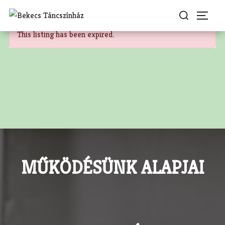
Skip
Search
Togg
to
for:
This listing has been expired.
content
MŰKÖDÉSÜNK ALAPJAI