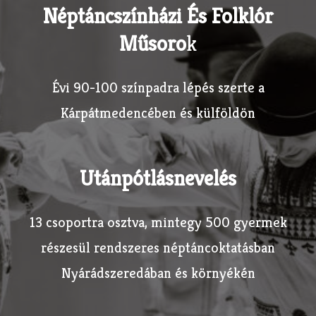
Néptáncszínházi És Folklór
Műsoro
K
Évi 90-100 színpadra lépés szerte a
Kárpátmedencében és külföldön
Utánpótlásnevelés
13 csoportra osztva, mintegy 500 gyermek
részesül rendszeres néptáncoktatásban
Nyárádszeredában és környékén