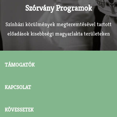
Szórvány Programok
Színházi körülmények megteremtésével tartott
előadások kisebbségi magyarlakta területeken
TÁMOGATÓK
KAPCSOLAT
KÖVESSETEK