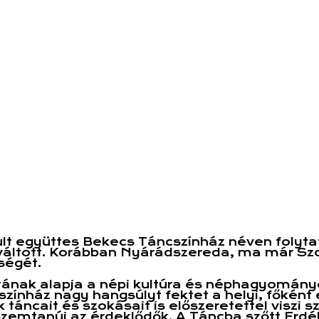
lt együttes Bekecs Táncszínház néven folytat
 váltott. Korábban Nyárádszereda, ma már 
ségét.
atának alapja a népi kultúra és néphagyomán
színház nagy hangsúlyt fektet a helyi, főként
cait és szokásait is előszeretettel viszi szí
zemtanúi az érdeklődők. A Táncba szőtt Erdé