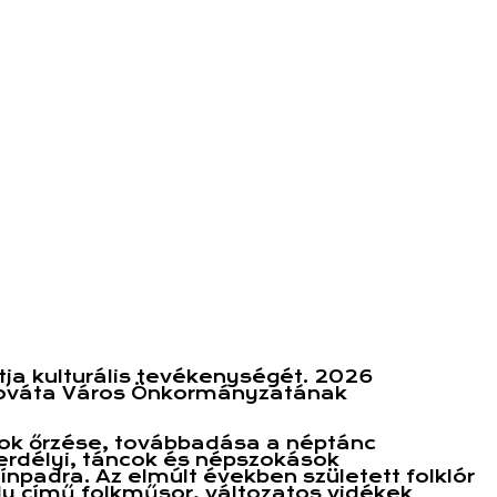
ja kulturális tevékenységét. 2026
Szováta Város Önkormányzatának
yok őrzése, továbbadása a néptánc
 erdélyi, táncok és népszokások
npadra. Az elmúlt években született folklór
ly című folkműsor, változatos vidékek