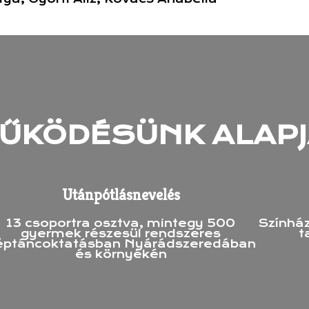
ŰKÖDÉSÜNK ALAPJ
Utánpótlásnevelés
13 csoportra osztva, mintegy 500
Színhá
gyermek részesül rendszeres
t
éptáncoktatásban Nyárádszeredában
és környékén