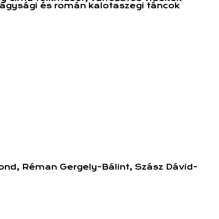
lágysági és román kalotaszegi táncok
mond, Réman Gergely-Bálint, Szász Dávid-