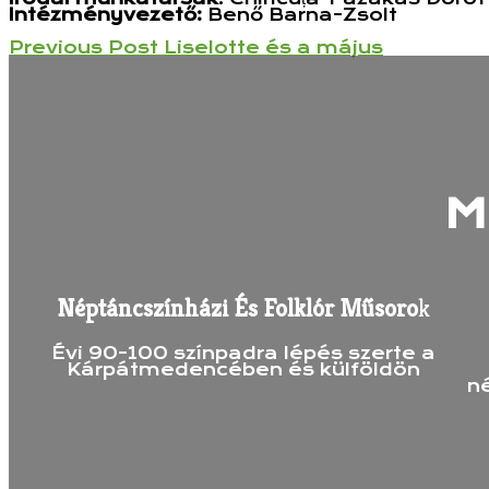
Intézményvezető:
Benő Barna-Zsolt
Previous
Previous Post
Liselotte és a május
Bejegyzés
Post
Navigáció
M
Néptáncszínházi És Folklór Műsoro
K
Évi 90-100 színpadra lépés szerte a
Kárpátmedencében és külföldön
n