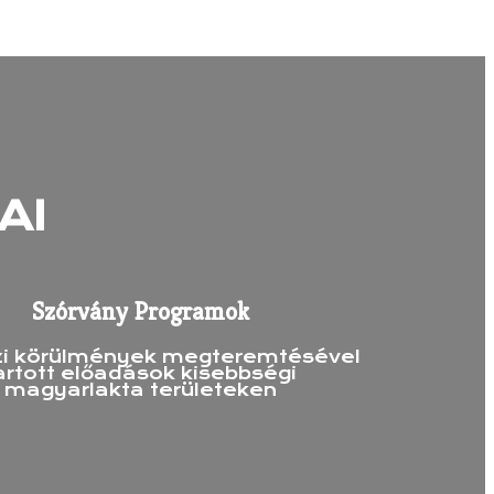
AI
Szórvány Programok
zi körülmények megteremtésével
artott előadások kisebbségi
magyarlakta területeken