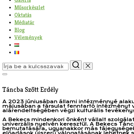
Műsorkészlet
Oktatás
Médiatár
Blog
Vélemények
Search
for:
Toggle
sidebar
&
Táncba Szőtt Erdély
navigation
A 2023 júniusában állami intézménnyé alaku
májusában a társulat fenntartó intézményt
alárendeltségében végzi kulturális tevékeny
A Bekecs mindenkori önként vállalt szolgál
univerzális nyelvén keresztül. A Bekecs Tánc
bemutatására, ugyanakkor más tájegységek tán
előadások újszerű válogatásának lehetnek s