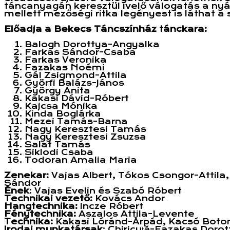
táncanyagán keresztül ívelő válogatás a ny
mellett mezőségi ritka legényest is láthat a
Előadja a Bekecs Táncszínház tánckara:
Balogh Dorottya-Angyalka
Farkas Sándor-Csaba
Farkas Veronika
Fazakas Noémi
Gál Zsigmond-Attila
Györfi Balázs-János
György Anita
Kakasi Dávid-Róbert
Kajcsa Mónika
Kinda Boglárka
Mezei Tamás-Barna
Nagy Keresztesi Tamás
Nagy Keresztesi Zsuzsa
Salat Tamás
Siklodi Csaba
Todoran Amalia Maria
Zenekar:
Vajas Albert, Tókos Csongor-Attila
Sándor
Ének
: Vajas Evelin és Szabó Róbert
Technikai vezető:
Kovács Andor
Hangtechnika:
Incze Róbert
Fénytechnika:
Aszalos Attila-Levente
Technika:
Kakasi Lóránd-Árpád, Kacsó Boto
Irodai munkatársak
: Chiricuță-Fazakas Dorot