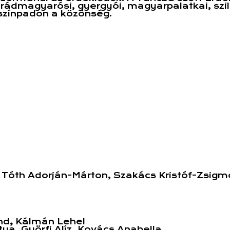
árádmagyarósi, gyergyói, magyarpalatkai, szi
 színpadon a közönség.
, Tóth Adorján-Márton, Szakács Kristóf-Zsig
nd
,
Kálmán Lehel
tya, Györfi Alíz, Kovács Anabella