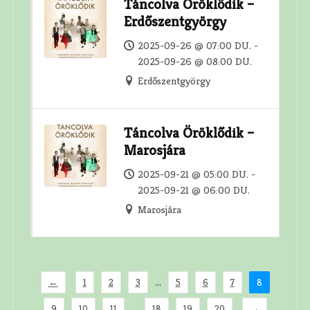
Táncolva Öröklődik –
Erdőszentgyörgy
2025-09-26 @ 07:00 DU. -
2025-09-26 @ 08:00 DU.
Erdőszentgyörgy
Táncolva Öröklődik –
Marosjára
2025-09-21 @ 05:00 DU. -
2025-09-21 @ 06:00 DU.
Marosjára
...
←
1
2
3
5
6
7
8
...
9
10
11
18
19
20
→