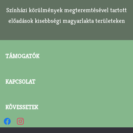
Színházi körülmények megteremtésével tartott
előadások kisebbségi magyarlakta területeken
TÁMOGATÓK
KAPCSOLAT
KÖVESSETEK
facebook
instagram