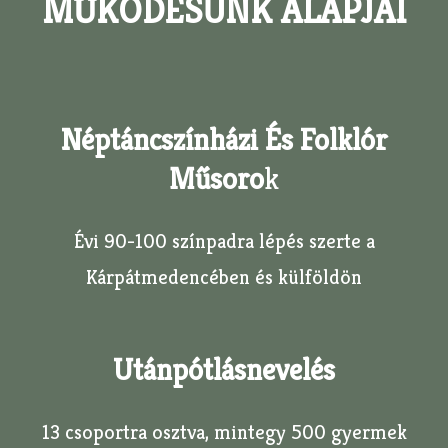
MŰKÖDÉSÜNK ALAPJAI
Néptáncszínházi És Folklór
Műsoro
K
Évi 90-100 színpadra lépés szerte a
Kárpátmedencében és külföldön
Utánpótlásnevelés
13 csoportra osztva, mintegy 500 gyermek