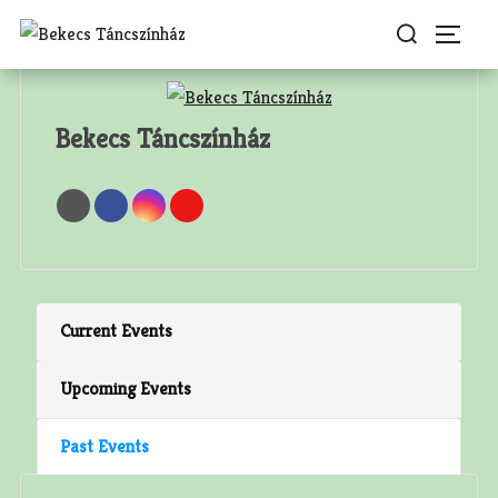
Skip
Search
Togg
to
for:
content
Bekecs Táncszínház
Current Events
Upcoming Events
Past Events