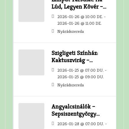
Lúd, Legyen Kövér –
Nyárádszereda 10:00
2026-01-26 @ 10:00 DE. -
2026-01-26 @ 11:00 DE.
Nyárádszereda
Szigligeti Színház:
Kaktuszvirág –
Nyárádszereda 19:00
2026-01-25 @ 07:00 DU. -
2026-01-25 @ 09:00 DU.
Nyárádszereda
Angyalcsinálók –
Sepsiszentgyörgy
19:00
2026-01-28 @ 07:00 DU. -