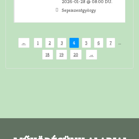
2026-01-28 @ 08:00 DU.
Sepsiszentgyörgy
...
←
1
2
3
4
5
6
7
18
19
20
→